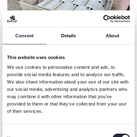
Consent
Details
About
This website uses cookies
We use cookies to personalise content and ads, to
provide social media features and to analyse our traffic.
We also share information about your use of our site with
our social media, advertising and analytics partners who
– Eftersom vi säljer designmöbler behöver
may combine it with other information that you’ve
allt annat material matcha det, allt som
provided to them or that they’ve collected from your use
syns på hemsida och sociala medier.
of their services.
Consent