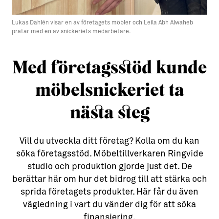
Aktiviteter
→ Gutamål och gotländska
Lukas Dahlén visar en av företagets möbler och Leila Abh Alwaheb
pratar med en av snickeriets medarbetare.
Sustainable Plejs
Allt om bostad
Möten & kongresser
→ Hyra bostad
Med företagsstöd kunde
Hansestaden världsarv
→ Köpa bostad
möbelsnickeriet ta
Gotlands kulturarv
→ Bygga hus
nästa steg
Almedalsveckan
Allt om livet på Ön
Medeltidsveckan
→ Fritidsliv
Vill du utveckla ditt företag? Kolla om du kan
söka företagsstöd. Möbeltillverkaren Ringvide
Visby Centrum
→ Föreningsliv
studio och produktion gjorde just det. De
→ Idrottsliv
berättar här om hur det bidrog till att stärka och
sprida företagets produkter. Här får du även
→ Tonårsliv
vägledning i vart du vänder dig för att söka
Barn & Familj
finansiering.