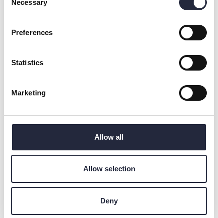
Necessary
Selection
– Det är olika för olika företag och produkter hur mycket man
behöver göra. Vi gör komplexa möbler och tummar inte på
stegen i exempelvis ytbehandlingen av materialen. Det är
Preferences
miljömässigt hållbara oljor och ytbehandlingar för hand, i flera
steg, berättar Lukas.
Statistics
Lukas utbildade sig i inredningsarkitektur och möbeldesign,
arbetade sedan på arkitektkontor och byggde möbler på sidan
Marketing
av. Den vävda skänken var en av de möbler som fick
uppmärksamhet och det började komma in förfrågningar om
att sälja den.
Allow all
Utbildningen på konstfack innehöll inget om företagande
berättar han. Däremot har både Lukas och Leila erfarit att det
finns mycket för företagare att ta del av på ön, om både
Allow selection
hållbarhet och ekonomi. Genom möten inom olika nätverk och
projekt har de bland annat kunnat lära sig mer om hur det går
hitta samarbeten och om hur skogen går att använda på fler
Deny
sätt.