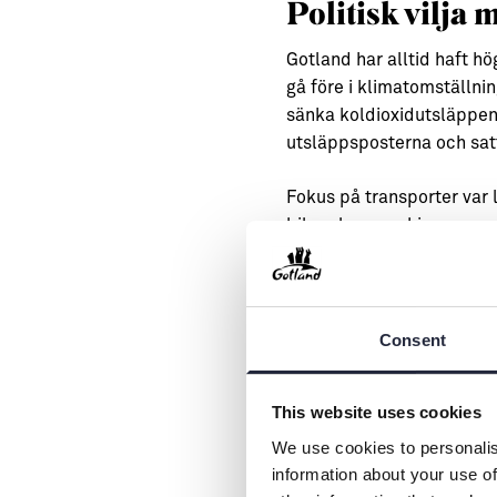
Politisk vilja
Gotland har alltid haft h
gå före i klimatomställn
sänka koldioxidutsläppen
utsläppsposterna och sat
Fokus på transporter var lo
bilpoolen, maskiner som gr
de gick på diesel och att
samhällsviktiga uppdrag öv
centrum. Innan bränslebyt
samhällsbärande uppdrage
Consent
högre per liter, och de fi
klimatmål, och fick ja.
This website uses cookies
– Hade vi inte haft med p
We use cookies to personalis
information about your use of
Gotland satsar på, säger 