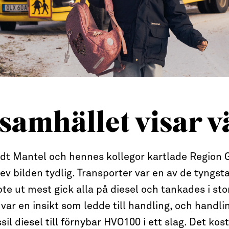
samhället visar 
dt Mantel och hennes kollegor kartlade Region 
ev bilden tydlig. Transporter var en av de tyngst
te ut mest gick alla på diesel och tankades i sto
ar en insikt som ledde till handling, och handlin
ssil diesel till förnybar HVO100 i ett slag. Det ko