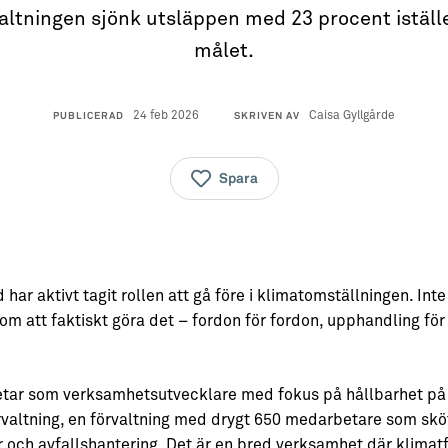
altningen sjönk utsläppen med 23 procent iställe
målet.
24 feb 2026
Caisa Gyllgårde
PUBLICERAD
SKRIVEN AV
Spara
 har aktivt tagit rollen att gå före i klimatomställningen. In
om att faktiskt göra det – fordon för fordon, upphandling för
etar som verksamhetsutvecklare med fokus på hållbarhet på
altning, en förvaltning med drygt 650 medarbetare som sköte
nar och avfallshantering. Det är en bred verksamhet där klima