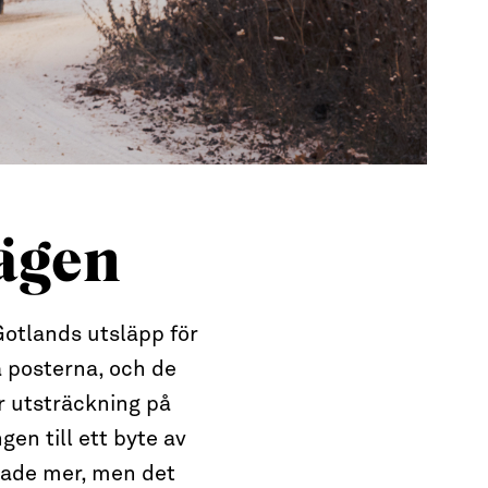
vägen
Gotlands utsläpp för
a posterna, och de
r utsträckning på
gen till ett byte av
stade mer, men det