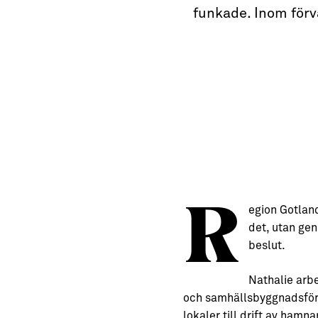
→ Tonårsliv
funkade. Inom förv
Barn & Familj
R
egion Gotland
det, utan gen
beslut.
Nathalie arb
och samhällsbyggnadsförv
lokaler till drift av ham