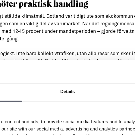
 möter praktisk handling
ögt ställda klimatmål. Gotland var tidigt ute som ekokommun
ingen som en viktig del av varumärket. När det regiongemen
 med 12-15 procent under mandatperioden – gjorde förvaltni
te igång.
giskt. Inte bara kollektivtrafiken, utan alla resor som sker i 
äver, lastbilar, allt. De identifierade de fordon som släppte
 de tankades centralt, och bytte sedan ut det bränslet. De hä
er hela ön, och att klara av att genomföra dem varje dag, i ur
et gjordes undersöktes det här noga, och när förvaltningen k
Details
n kunde utföras lika bra på förnybart bränsle genomfördes
ck be politiken om pengar, förklarade att det skulle leda till a
olitiken hade det här aldrig gått att genomföra. Våra folkv
e content and ads, to provide social media features and to analy
 our site with our social media, advertising and analytics partn
Nathalie.