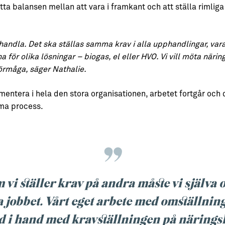
itta balansen mellan att vara i framkant och att ställa rimlig
behandla. Det ska ställas samma krav i alla upphandlingar, va
 för olika lösningar – biogas, el eller HVO. Vi vill möta närin
vförmåga, säger Nathalie.
lementera i hela den stora organisationen, arbetet fortgår oc
mma process.
 vi ställer krav på andra måste vi själva 
 jobbet. Vårt eget arbete med omställnin
 i hand med kravställningen på näringsl