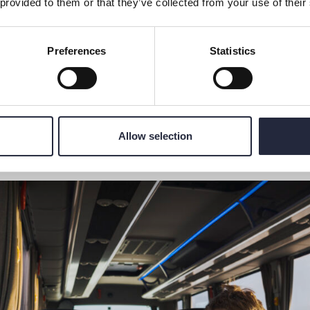
 provided to them or that they’ve collected from your use of their
land tagit fram en drivmedelspolicy: 100 procent fossilfritt
edskapsfordon). Det går med i alla upphandlingar.
Preferences
Statistics
 omställning för nästa generation
sar kör förnybart. Omställningen är gjord.
Allow selection
gt att inte ha fossilfria transporter för barn, då det ju är b
ingar som vi har skapat. Det är för dem vi ställer om, säger 