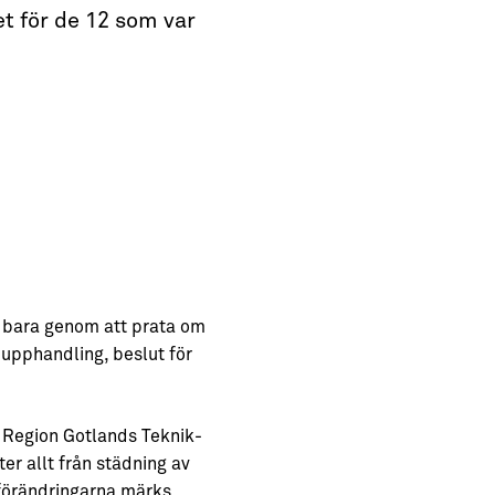
t för de 12 som var
te bara genom att prata om
 upphandling, beslut för
 Region Gotlands Teknik-
r allt från städning av
tförändringarna märks