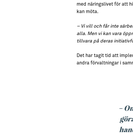
med näringslivet för att h
kan möta.
– Vi vill och får inte sär
alla. Men vi kan vara öppna
tillvara på deras initiati
Det har tagit tid att imp
andra förvaltningar i sa
– Om
göra
hand