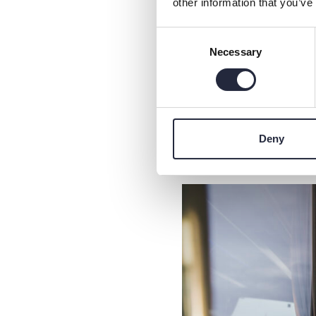
other information that you’ve
Sedan dess har Region Got
Consent
undantag, exempelvis ber
Necessary
Selection
Skolbussarna –
Alla bussar och skolskjut
Deny
– Det skulle kännas märkli
leva med de klimatförändr