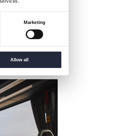
 services.
 (med bara några få
Marketing
Allow all
arnen som kommer att få
Nathalie.