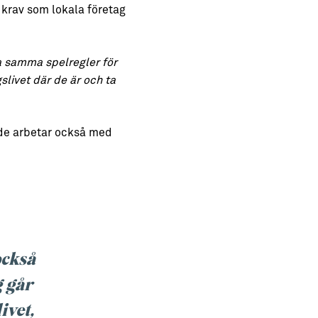
a krav som lokala företag
ra samma spelregler för
gslivet där de är och ta
h de arbetar också med
också
g går
ivet,