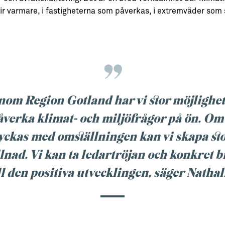
lir varmare, i fastigheterna som påverkas, i extremväder som 
nom Region Gotland har vi stor möjlighet
åverka klimat- och miljöfrågor på ön. Om 
yckas med omställningen kan vi skapa st
llnad. Vi kan ta ledartröjan och konkret b
ll den positiva utvecklingen, säger Nathal