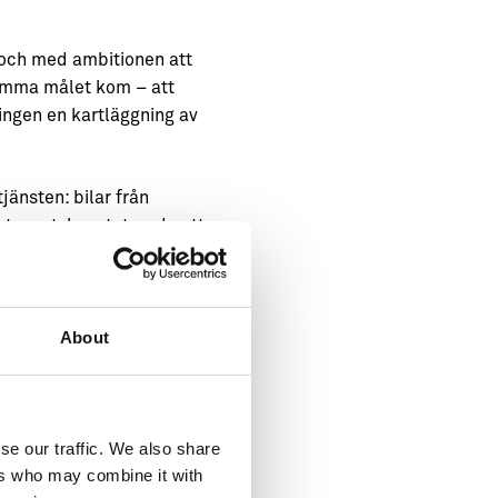
 och med ambitionen att
samma målet kom – att
ngen en kartläggning av
tjänsten: bilar från
 ut mest, konstaterade att
r fordonen utför
 och skur, står i
om fram till att de
About
 det. Kostnaden blev
tt de nådde sina
alda bestämmer vad Region
se our traffic. We also share
ers who may combine it with