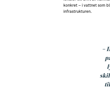
konkret – i vattnet som b
infrastrukturen.
– I
p
l
ski
ti