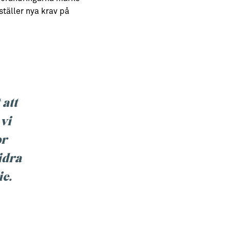
ställer nya krav på
 att
vi
or
idra
ie.