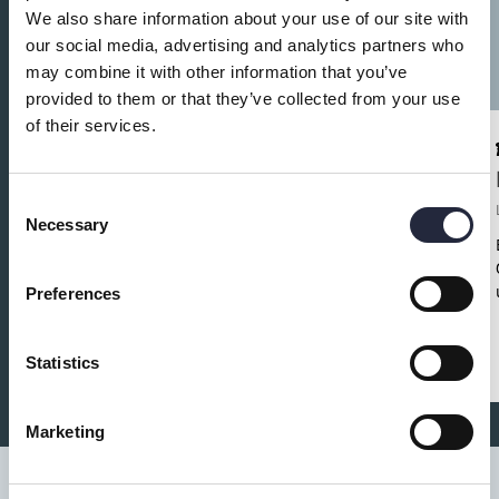
We also share information about your use of our site with
our social media, advertising and analytics partners who
may combine it with other information that you’ve
provided to them or that they’ve collected from your use
of their services.
Korpens bibliotek
Consent
Litteratur
Necessary
Selection
Korpens bibliotek är ett av tio folkbibliotek på
Gotland. Här kan du läsa tidningen, låna böcker eller
Preferences
bara umgås. Varmt välkommen!
Statistics
Marketing