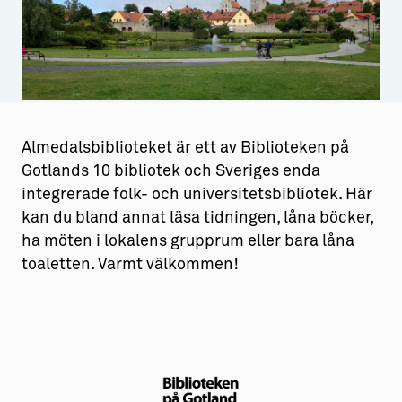
Aktiviteter
→ Gutamål och gotländska
Sustainable Plejs
Allt om bostad
Möten & kongresser
→ Hyra bostad
Hansestaden världsarv
→ Köpa bostad
Almedalsbiblioteket är ett av Biblioteken på
Gotlands 10 bibliotek och Sveriges enda
Gotlands kulturarv
→ Bygga hus
integrerade folk- och universitetsbibliotek. Här
Almedalsveckan
Allt om livet på Ön
kan du bland annat läsa tidningen, låna böcker,
ha möten i lokalens grupprum eller bara låna
Medeltidsveckan
→ Fritidsliv
toaletten. Varmt välkommen!
Visby Centrum
→ Föreningsliv
→ Idrottsliv
→ Tonårsliv
Barn & Familj