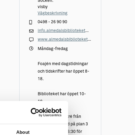
Socken:
visby
Vägbeskrivning
0498 - 26 90 90
info.almedalsbiblioteket@gotland.se
www.almedalsbiblioteket.se/
Måndag-fredag
Foajén med dagstidningar
och tidskrifter har öppet 8-
18.
Biblioteket har öppet 10-
18.
Bibliotekets entré från
Campus Gotland på plan 3
är öppen kl. 8-16:30 för
About