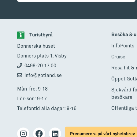
Besöka & u
Turistbyrå
InfoPoints
Donnerska huset
Donners plats 1, Visby
Cruise
0498-20 17 00
Resa hit & 
info@gotland.se
Öppet Gotl
Mån-fre: 9-18
Sjukvård fö
besökare
Lör-sön: 9-17
Offentliga 
Telefontid alla dagar: 9-16
Prenumerera på vårt nyhetsbrev