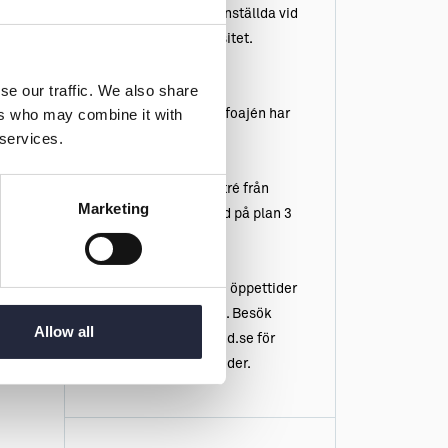
studenter och anställda vid
Uppsala universitet.
Lördag-söndag
se our traffic. We also share
ers who may combine it with
Biblioteket och foajén har
 services.
öppet 10-16.
Bibliotekets entré från
Marketing
Campus Gotland på plan 3
är stängd.
OBS! Avvikande öppettider
kan förekomma. Besök
Allow all
bibliotek.gotland.se för
aktuella öppettider.