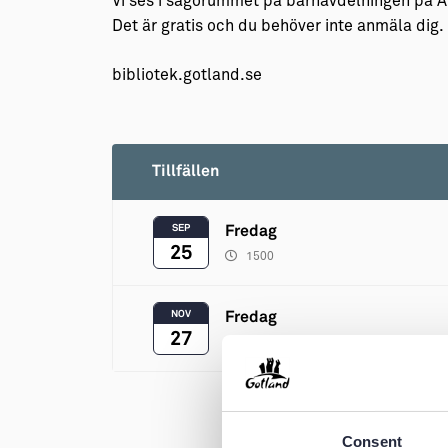
Vi ses i sagorummet på barnavdelningen på A
Det är gratis och du behöver inte anmäla dig.
bibliotek.gotland.se
Tillfällen
SEP
Fredag
25
1500
NOV
Fredag
27
1500
Consent