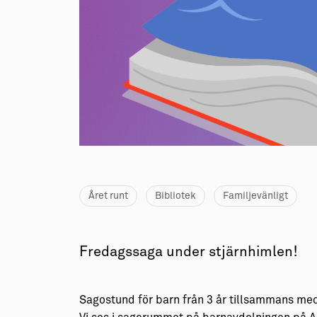
→ Tonårsliv
Barn & Familj
Året runt
Bibliotek
Familjevänligt
Fredagssaga under stjärnhimlen!
Sagostund för barn från 3 år tillsammans me