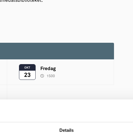
lmedalsbiblioteket.
OKT
Fredag
23
1500
Details