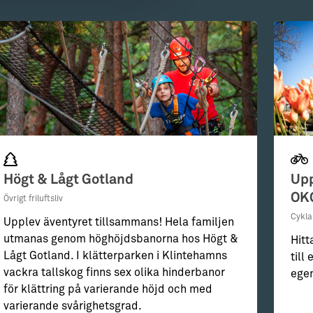
Högt & Lågt Gotland
Upp
OK
Övrigt friluftsliv
Cykla
Upplev äventyret tillsammans! Hela familjen
utmanas genom höghöjdsbanorna hos Högt &
Hitt
Lågt Gotland. I klätterparken i Klintehamns
till
vackra tallskog finns sex olika hinderbanor
egen
för klättring på varierande höjd och med
varierande svårighetsgrad.