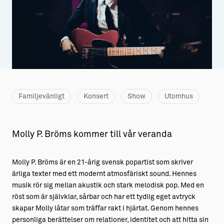
Aktiviteter
→ Gutamål och gotländska
Sustainable Plejs
Allt om bostad
Möten & kongresser
→ Hyra bostad
Hansestaden världsarv
→ Köpa bostad
Familjevänligt
Konsert
Show
Utomhus
Gotlands kulturarv
→ Bygga hus
Almedalsveckan
Allt om livet på Ön
Molly P. Bröms kommer till vår veranda
Medeltidsveckan
→ Fritidsliv
Visby Centrum
→ Föreningsliv
Molly P. Bröms är en 21-årig svensk popartist som skriver
ärliga texter med ett modernt atmosfäriskt sound. Hennes
→ Idrottsliv
musik rör sig mellan akustik och stark melodisk pop. Med en
→ Tonårsliv
röst som är självklar, sårbar och har ett tydlig eget avtryck
skapar Molly låtar som träffar rakt i hjärtat. Genom hennes
Barn & Familj
personliga berättelser om relationer, identitet och att hitta sin