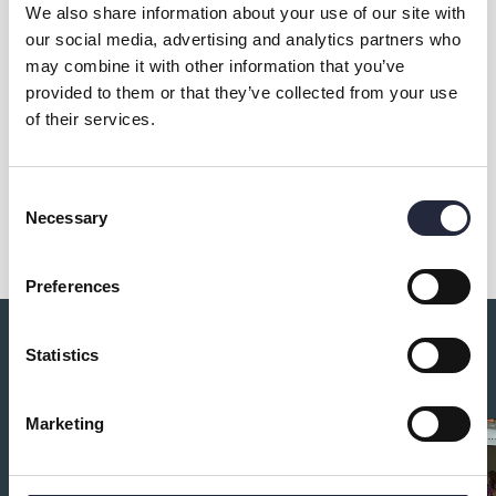
Kontakt & öppettider
We also share information about your use of our site with
our social media, advertising and analytics partners who
may combine it with other information that you’ve
Eventet arrangeras av
provided to them or that they’ve collected from your use
of their services.
Dela
Consent
Necessary
Selection
Preferences
Du kanske också är intresserad av:
Statistics
Marketing