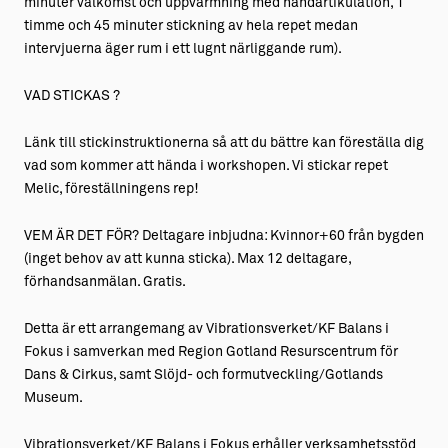
minuter välkomst och uppvärmning med handartikulation, 1
timme och 45 minuter stickning av hela repet medan
intervjuerna äger rum i ett lugnt närliggande rum).
VAD STICKAS ?
Länk till stickinstruktionerna så att du bättre kan föreställa dig
vad som kommer att hända i workshopen. Vi stickar repet
Melic, föreställningens rep!
VEM ÄR DET FÖR? Deltagare inbjudna: Kvinnor+60 från bygden
(inget behov av att kunna sticka). Max 12 deltagare,
förhandsanmälan. Gratis.
Detta är ett arrangemang av Vibrationsverket/KF Balans i
Fokus i samverkan med Region Gotland Resurscentrum för
Dans & Cirkus, samt Slöjd- och formutveckling/Gotlands
Museum.
Vibrationsverket/KF Balans i Fokus erhåller verksamhetsstöd