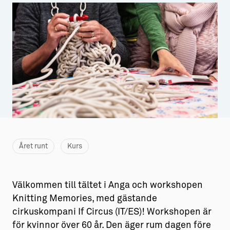
Aktiviteter
→ Gutamål och gotländska
Sustainable Plejs
Allt om bostad
Möten & kongresser
→ Hyra bostad
Hansestaden världsarv
→ Köpa bostad
Gotlands kulturarv
→ Bygga hus
Almedalsveckan
Allt om livet på Ön
Medeltidsveckan
→ Fritidsliv
Året runt
Kurs
Visby Centrum
→ Föreningsliv
→ Idrottsliv
Välkommen till tältet i Anga och workshopen
Knitting Memories, med gästande
→ Tonårsliv
cirkuskompani If Circus (IT/ES)! Workshopen är
Barn & Familj
för kvinnor över 60 år. Den äger rum dagen före