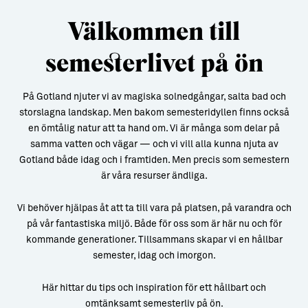
Välkommen till
Aktiviteter
→ Gutamål och gotländska
Sustainable Plejs
Allt om bostad
semesterlivet på ön
Möten & kongresser
→ Hyra bostad
På Gotland njuter vi av magiska solnedgångar, salta bad och
Hansestaden världsarv
→ Köpa bostad
storslagna landskap. Men bakom semesteridyllen finns också
en ömtålig natur att ta hand om. Vi är många som delar på
Gotlands kulturarv
→ Bygga hus
samma vatten och vägar — och vi vill alla kunna njuta av
Gotland både idag och i framtiden. Men precis som semestern
Almedalsveckan
Allt om livet på Ön
är våra resurser ändliga.
Medeltidsveckan
→ Fritidsliv
Vi behöver hjälpas åt att ta till vara på platsen, på varandra och
Visby Centrum
→ Föreningsliv
på vår fantastiska miljö. Både för oss som är här nu och för
kommande generationer. Tillsammans skapar vi en hållbar
→ Idrottsliv
semester, idag och imorgon.
→ Tonårsliv
Här hittar du tips och inspiration för ett hållbart och
Barn & Familj
omtänksamt semesterliv på ön.