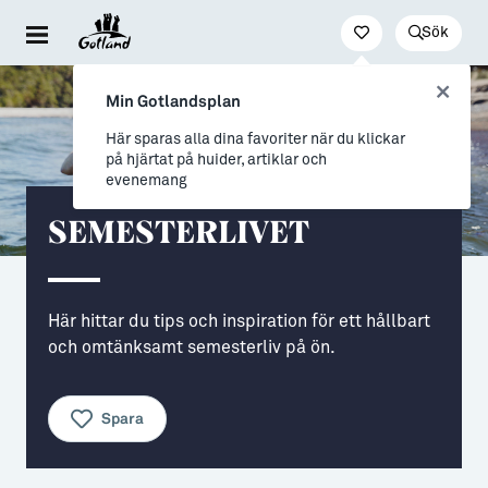
Sök
Besöka & uppleva
Leva & bo
Arbeta & utveckla
Min Gotlandsplan
Evenemang
För dig som drömmer
Jobb
Här sparas alla dina favoriter när du klickar
på hjärtat på huider, artiklar och
Resa hit & runt
→ Nyfiken på Gotland
Distansarbete från Gotland
evenemang
Kultur & nöje
→ Vi som valt livet på Gotland
Stöd till företag
SEMESTERLIVET
Friluftsliv & natur
Allt om flytt
Studier & lärande
Mat & dryck
→ Flytta hit
Studera på Gotland
Här hittar du tips och inspiration för ett hållbart
och omtänksamt semesterliv på ön.
Hitta boende
→ Inför flytten
Konst & form
Allt om Gotland
Spara
Guider (Gotland på egen hand)
→ Våra gotländska socknar
Guidade turer
→ Myter om att bo på Gotland