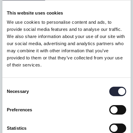
This website uses cookies
We use cookies to personalise content and ads, to
provide social media features and to analyse our traffic.
We also share information about your use of our site with
our social media, advertising and analytics partners who
may combine it with other information that you’ve
provided to them or that they’ve collected from your use
of their services.
Närproducerad mat & dryck
Ju mer du letar, desto fler smaker finns att
Consent
upptäcka. Ta del av våra tips här.
Necessary
Selection
Preferences
Statistics