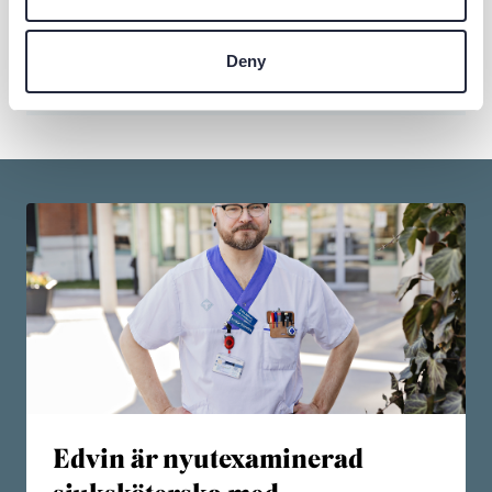
Samariten Ambulans AB (ersätter Falck Ambulans som
har uppdraget tidigare).
Deny
Länk till Samariten Ambulans AB
Edvin är nyutexaminerad