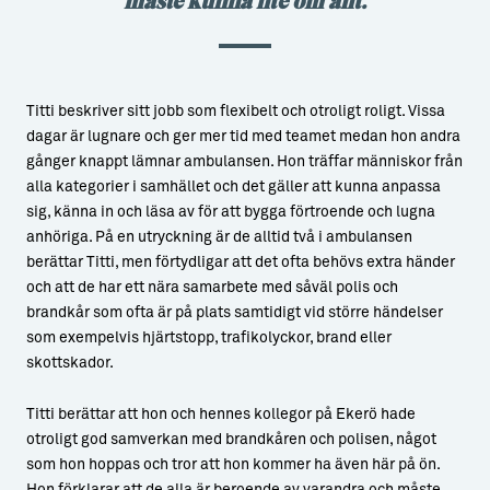
Titti beskriver sitt jobb som flexibelt och otroligt roligt. Vissa
dagar är lugnare och ger mer tid med teamet medan hon andra
gånger knappt lämnar ambulansen. Hon träffar människor från
alla kategorier i samhället och det gäller att kunna anpassa
sig, känna in och läsa av för att bygga förtroende och lugna
anhöriga. På en utryckning är de alltid två i ambulansen
berättar Titti, men förtydligar att det ofta behövs extra händer
och att de har ett nära samarbete med såväl polis och
brandkår som ofta är på plats samtidigt vid större händelser
som exempelvis hjärtstopp, trafikolyckor, brand eller
skottskador.
Titti berättar att hon och hennes kollegor på Ekerö hade
otroligt god samverkan med brandkåren och polisen, något
som hon hoppas och tror att hon kommer ha även här på ön.
Hon förklarar att de alla är beroende av varandra och måste