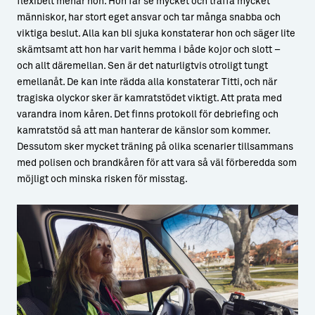
flexibelt menar hon. Hon får se mycket och träffa mycket
människor, har stort eget ansvar och tar många snabba och
viktiga beslut. Alla kan bli sjuka konstaterar hon och säger lite
skämtsamt att hon har varit hemma i både kojor och slott –
och allt däremellan. Sen är det naturligtvis otroligt tungt
emellanåt. De kan inte rädda alla konstaterar Titti, och när
tragiska olyckor sker är kamratstödet viktigt. Att prata med
varandra inom kåren. Det finns protokoll för debriefing och
kamratstöd så att man hanterar de känslor som kommer.
Dessutom sker mycket träning på olika scenarier tillsammans
med polisen och brandkåren för att vara så väl förberedda som
möjligt och minska risken för misstag.