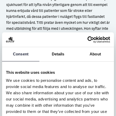
sjukhuset för att lyfta nivån ytterligare genom att till exempel
kunna erbjuda vård till patienter som får stroke eller
hjärtinfarkt, då dessa patienter i nuläget flygs till fastlandet
för specialistvård. Titti pratar även mycket om hur viktigt det är
med utbildning för att följa med i utvecklingen. Hon syftar inte
minst på det faktum att användandet av droger ökar, likaså
psykisk ohälsa. En viktig utbildning som ambulans, polis och
brandkår går är PDV (pågående dödligt våld). Den utbildningen
borde fler gå menar Titti, inte minst all skolpersonal. Att öka
Consent
Details
About
kunskap och förmåga att hantera situationer som involverar
pågående dödligt våld är ett otroligt viktigt redskap i dagens
samhälle.
This website uses cookies
We use cookies to personalise content and ads, to
Titti berättar att hon inte kan ta med sig jobbet hem för att
provide social media features and to analyse our traffic.
förbereda sig inför nästa dag eller kommande olycka. Hon kan
We also share information about your use of our site with
aldrig förbereda sig mer än att vara mentalt stabil och tänkt
our social media, advertising and analytics partners who
igenom olika scenarion i huvudet. Vad som helst kan hända
may combine it with other information that you’ve
och för att hantera det är berättar Titti att hon behöver
provided to them or that they’ve collected from your use
underhålla kroppen både fysiskt och mentalt. Det gör hon