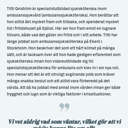
Titti Qviström är specialistutbildad sjuksköterska inom
ambulanssjukvård (ambulanssjuksköterska). Hon berättar att
hon alltid åkt mycket fram och tillbaka, och spenderat mycket
tid i fritidshuset på Själsö. Här ser hon fram emot en lugnare
tillvaro, både vad det gäller sin fritid och i sitt arbete. Titti har
länge jobbat som ambulanssjuksköterska på Ekerö i
Stockholm. Hon beskriver det som ett hårt klimat på många
sätt, och är tacksam över att hon hade gedigen erfarenhet som
sjuksköterska innan hon vidareutbildade sig till
specialistsjuksköterska för ambulans och klev in i sin nya roll.
Hon menar att det är ett otroligt avgörande jobb som kräver
många snabba beslut och att alltid vara förberedd på det
värsta. Att då ha jobbat med annat inom vården innan ger både
trygghet och lugn som är viktiga faktorer i krissituationer.
Vi vet aldrig vad som väntar, vilket gör att vi
måste kunna lite om allt.