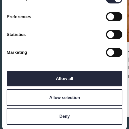
Preferences
Statistics
Marketing
Bergmancenter
Museum
Bergmancenter är ett kulturcentrum med
Allow all
utställningar, skaparverkstad, kafé och biograf. Vi
uppmärksammar och lyfter fram en av Sveriges och
världens mest hyllade konstnärer – regissören och
Allow selection
författaren Ingmar Bergman. Vi är också varje år
värd för filmfestivalen Bergmanveckan.
Deny