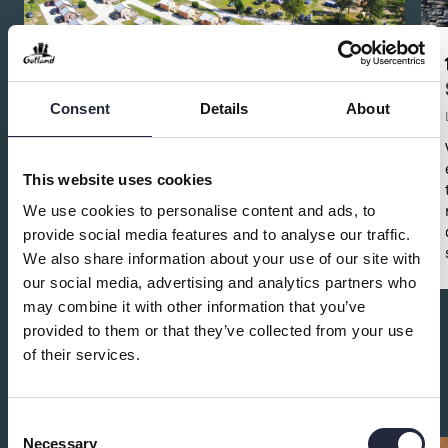
Sudersand Resort
Consent
Details
About
Stugor och Stugbyar
Bo i stuga, hus, villa, hotellrum eller på camping –
alldeles nära Sudersands strand, en av Sveriges
This website uses cookies
finaste sandstränder.
We use cookies to personalise content and ads, to
provide social media features and to analyse our traffic.
We also share information about your use of our site with
our social media, advertising and analytics partners who
may combine it with other information that you’ve
provided to them or that they’ve collected from your use
of their services.
Platser att besöka på Fårö
Consent
Necessary
Selection