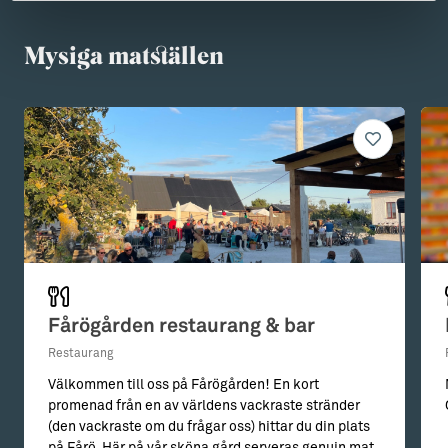
Mysiga matställen
Fårögården restaurang & bar
Restaurang
Välkommen till oss på Fårögården! En kort
promenad från en av världens vackraste stränder
(den vackraste om du frågar oss) hittar du din plats
på Fårö. Här på vår sköna gård serveras genuin mat