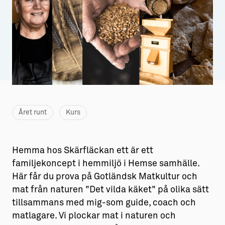
Aktiviteter
→ Gutamål och gotländska
Sustainable Plejs
Allt om bostad
Möten & kongresser
→ Hyra bostad
Hansestaden världsarv
→ Köpa bostad
Gotlands kulturarv
→ Bygga hus
Året runt
Kurs
Almedalsveckan
Allt om livet på Ön
Medeltidsveckan
→ Fritidsliv
Hemma hos Skärfläckan ett är ett
Visby Centrum
→ Föreningsliv
familjekoncept i hemmiljö i Hemse samhälle.
Här får du prova på Gotländsk Matkultur och
→ Idrottsliv
mat från naturen "Det vilda käket" på olika sätt
→ Tonårsliv
tillsammans med mig-som guide, coach och
matlagare. Vi plockar mat i naturen och
Barn & Familj