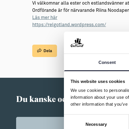
→ Tonårsliv
Vi välkomnar alla ester och estlandsvänner a
Ordförande är för närvarande Riina Noodape
Barn & Familj
Läs mer här
https://relgotland.wordpress.com/
Dela
Consent
This website uses cookies
We use cookies to personalis
Du kanske också är intressera
information about your use of
other information that you’ve
Consent
Necessary
Selection