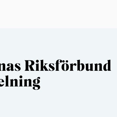
rnas Riksförbund
elning