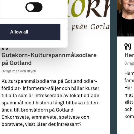
Allow all
Gutekorn-Kulturspannmålsodlare
Hem
på Gotland
Övrig
Övrigt mat och dryck
Hemm
fami
Kulturspannmålsodlarna på Gotland odlar-
Här 
förädlar- informerar-säljer och håller kurser
mat 
till alla som är intresserade av lokalt odlade
sätt
spannmål med historia långt tillbaka i tiden-
och 
ända till bronsåldern på Gotland
komb
Enkornsvete, emmervete, speltvete och
borstvete, visst låter det intressant?