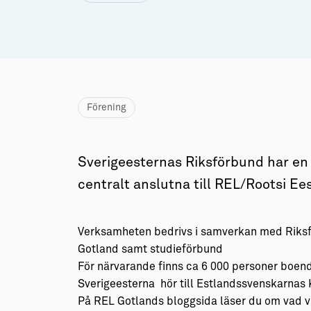
Guider (Gotland på egen hand)
→ Våra gotländska socknar
Guidade turer
→ Myter om att bo på Gotland
Aktiviteter
→ Gutamål och gotländska
Sustainable Plejs
Allt om bostad
Förening
Möten & kongresser
→ Hyra bostad
Hansestaden världsarv
→ Köpa bostad
Sverigeesternas Riksförbund har 
Gotlands kulturarv
→ Bygga hus
centralt anslutna till REL/Rootsi Ees
Almedalsveckan
Allt om livet på Ön
Medeltidsveckan
→ Fritidsliv
Verksamheten bedrivs i samverkan med Riksf
Gotland samt studieförbund
Visby Centrum
→ Föreningsliv
För närvarande finns ca 6 000 personer boen
Sverigeesterna hör till Estlandssvenskarnas
→ Idrottsliv
På REL Gotlands bloggsida läser du om vad vi