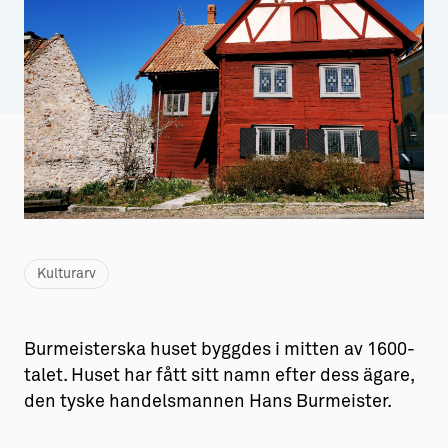
Aktiviteter
→ Gutamål och gotländska
Sustainable Plejs
Allt om bostad
Möten & kongresser
→ Hyra bostad
Hansestaden världsarv
→ Köpa bostad
Gotlands kulturarv
→ Bygga hus
Almedalsveckan
Allt om livet på Ön
Medeltidsveckan
→ Fritidsliv
Kulturarv
Visby Centrum
→ Föreningsliv
Burmeisterska huset byggdes i mitten av 1600-
→ Idrottsliv
talet. Huset har fått sitt namn efter dess ägare,
→ Tonårsliv
den tyske handelsmannen Hans Burmeister.
Barn & Familj