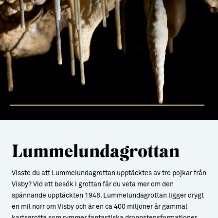
Lummelundagrottan
Visste du att Lummelundagrottan upptäcktes av tre pojkar från
Visby? Vid ett besök i grottan får du veta mer om den
spännande upptäckten 1948. Lummelundagrottan ligger drygt
en mil norr om Visby och är en ca 400 miljoner år gammal
kartsgrotta som rymmer fantastiska droppstensformationer,