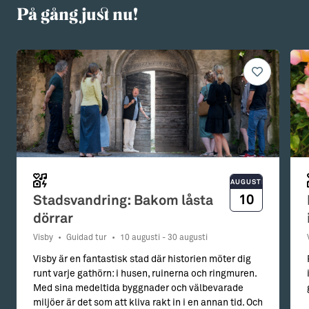
På gång just nu!
AUGUSTI
10
Stadsvandring: Bakom låsta
dörrar
Visby
•
Guidad tur
•
10 augusti - 30 augusti
Visby är en fantastisk stad där historien möter dig
runt varje gathörn: i husen, ruinerna och ringmuren.
Med sina medeltida byggnader och välbevarade
miljöer är det som att kliva rakt in i en annan tid. Och