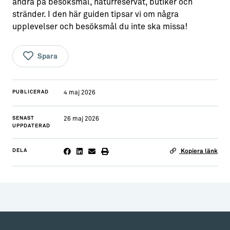
andra på besöksmål, naturreservat, butiker och
stränder. I den här guiden tipsar vi om några
Aktiviteter
→ Gutamål och gotländska
upplevelser och besöksmål du inte ska missa!
Sustainable Plejs
Allt om bostad
Spara
Möten & kongresser
→ Hyra bostad
Hansestaden världsarv
→ Köpa bostad
PUBLICERAD
4 maj 2026
Gotlands kulturarv
→ Bygga hus
SENAST
26 maj 2026
Almedalsveckan
Allt om livet på Ön
UPPDATERAD
Medeltidsveckan
→ Fritidsliv
DELA
Kopiera länk
Visby Centrum
→ Föreningsliv
→ Idrottsliv
→ Tonårsliv
Barn & Familj