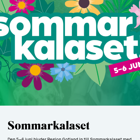
Sommarkalaset
Den 5–6 juni bjuder Region Gotland in till Sommarkalaset med