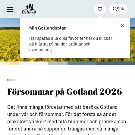
Sök
Besöka & uppleva
Leva & bo
Arbeta & utveckla
Min Gotlandsplan
Evenemang
För dig som drömmer
Jobb
Här sparas alla dina favoriter när du klickar
på hjärtat på huider, artiklar och
Resa hit & runt
→ Nyfiken på Gotland
Distansarbete från Gotland
evenemang
Kultur & nöje
→ Vi som valt livet på Gotland
Stöd till företag
Friluftsliv & natur
Allt om flytt
Studier & lärande
GUIDE
Mat & dryck
→ Flytta hit
Studera på Gotland
Försommar på Gotland 2026
Hitta boende
→ Inför flytten
Det finns många fördelar med att besöka Gotland
Konst & form
Allt om Gotland
under vår och försommar. För det första så är det
Guider (Gotland på egen hand)
→ Våra gotländska socknar
makalöst vackert med alla blommor och grönska och
för det andra så slipper du trängas med så många
Guidade turer
→ Myter om att bo på Gotland