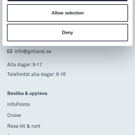
Turistbyrå
Allow selection
Donnerska huset
Donners plats 1, Visby
Deny
0498-20 17 00
info@gotland.se
Alla dagar: 9-17
Telefontid alla dagar: 9-16
Besöka & uppleva
InfoPoints
Cruise
Resa hit & runt