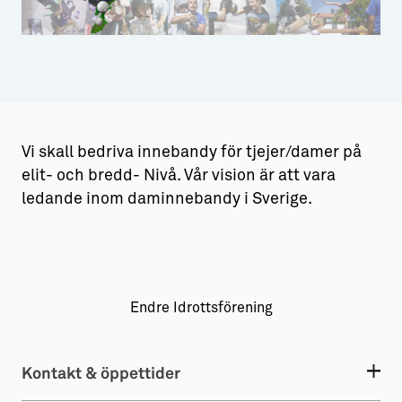
Aktiviteter
→ Gutamål och gotländska
Sustainable Plejs
Allt om bostad
Folkhälsa
Förening
Hälsa
Idrott
Möten & kongresser
→ Hyra bostad
Hansestaden världsarv
→ Köpa bostad
Vi skall bedriva innebandy för tjejer/damer på
Gotlands kulturarv
→ Bygga hus
elit- och bredd- Nivå. Vår vision är att vara
ledande inom daminnebandy i Sverige.
Almedalsveckan
Allt om livet på Ön
Medeltidsveckan
→ Fritidsliv
Visby Centrum
→ Föreningsliv
Endre Idrottsförening
→ Idrottsliv
→ Tonårsliv
Kontakt & öppettider
Barn & Familj