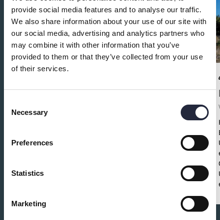
provide social media features and to analyse our traffic.
We also share information about your use of our site with
our social media, advertising and analytics partners who
may combine it with other information that you’ve
provided to them or that they’ve collected from your use
of their services.
Ta hand om klubban - Spela som
Consent
ett proffs
Necessary
Selection
Fritid och föreningar
Save the date!
Ta hand om klubban – spela
Preferences
som ett proffs!
Torsdag 30 oktober
13.30–
15.30
Fritidsbanken Visby
Gratis •
Lätt fika
•
Alla välkomna
Statistics
Marketing