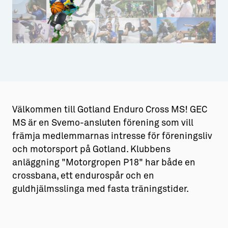
Aktiviteter
→ Gutamål och gotländska
Sustainable Plejs
Allt om bostad
Möten & kongresser
→ Hyra bostad
Folkhälsa
Förening
Hälsa
Idrott
Hansestaden världsarv
→ Köpa bostad
Gotlands kulturarv
→ Bygga hus
Välkommen till Gotland Enduro Cross MS! GEC
Almedalsveckan
Allt om livet på Ön
MS är en Svemo-ansluten förening som vill
främja medlemmarnas intresse för föreningsliv
Medeltidsveckan
→ Fritidsliv
och motorsport på Gotland. Klubbens
Visby Centrum
→ Föreningsliv
anläggning "Motorgropen P18" har både en
crossbana, ett endurospår och en
→ Idrottsliv
guldhjälmsslinga med fasta träningstider.
→ Tonårsliv
Barn & Familj