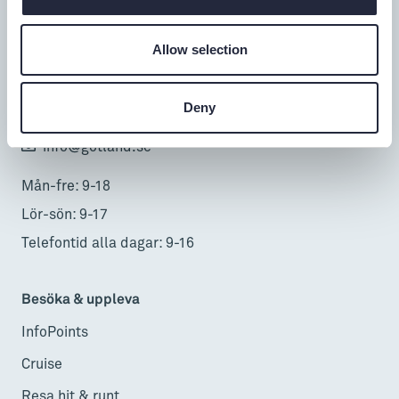
Turistbyrå
Allow selection
Donnerska huset
Donners plats 1, Visby
Deny
0498-20 17 00
info@gotland.se
Mån-fre: 9-18
Lör-sön: 9-17
Telefontid alla dagar: 9-16
Besöka & uppleva
InfoPoints
Cruise
Resa hit & runt