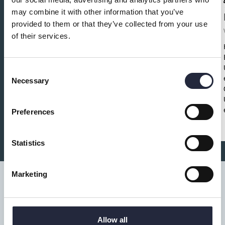
may combine it with other information that you’ve
Ta hand om klubban - Spela som
provided to them or that they’ve collected from your use
ett proffs
of their services.
Fritid och föreningar
Save the date!
Ta hand om klubban – spela
Consent
som ett proffs!
Torsdag 30 oktober
13.30–
Necessary
15.30
Fritidsbanken Visby
Gratis •
Lätt fika
Selection
•
Alla välkomna
Preferences
Statistics
Marketing
Tillgänglighet
Allow all