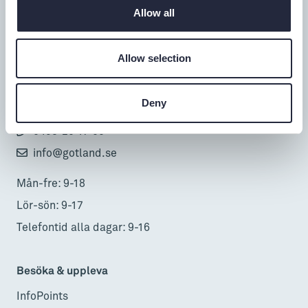
Allow all
Tillgänglighet
Allow selection
Turistbyrå
Donnerska huset
Deny
Donners plats 1, Visby
0498-20 17 00
info@gotland.se
Mån-fre: 9-18
Lör-sön: 9-17
Telefontid alla dagar: 9-16
Besöka & uppleva
InfoPoints