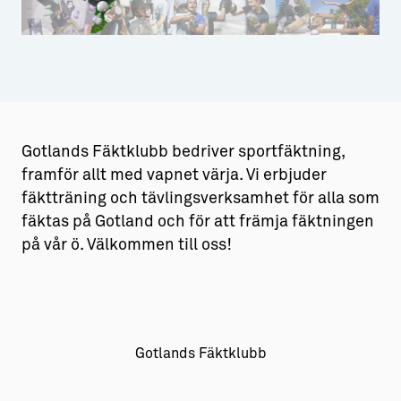
Aktiviteter
→ Gutamål och gotländska
Sustainable Plejs
Allt om bostad
Folkhälsa
Förening
Hälsa
Idrott
Möten & kongresser
→ Hyra bostad
Hansestaden världsarv
→ Köpa bostad
Gotlands Fäktklubb bedriver sportfäktning,
Gotlands kulturarv
→ Bygga hus
framför allt med vapnet värja. Vi erbjuder
fäktträning och tävlingsverksamhet för alla som
Almedalsveckan
Allt om livet på Ön
fäktas på Gotland och för att främja fäktningen
på vår ö. Välkommen till oss!
Medeltidsveckan
→ Fritidsliv
Visby Centrum
→ Föreningsliv
→ Idrottsliv
→ Tonårsliv
Gotlands Fäktklubb
Barn & Familj