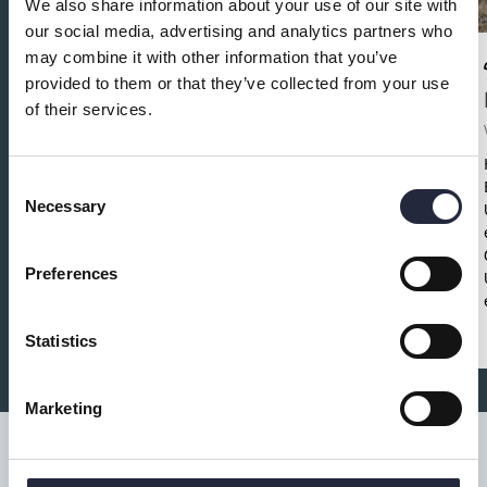
We also share information about your use of our site with
our social media, advertising and analytics partners who
may combine it with other information that you’ve
provided to them or that they’ve collected from your use
Ta hand om klubban - Spela som
of their services.
ett proffs
Fritid och föreningar
Consent
Save the date!
Ta hand om klubban – spela
Necessary
Selection
som ett proffs!
Torsdag 30 oktober
13.30–
15.30
Fritidsbanken Visby
Gratis •
Lätt fika
•
Alla välkomna
Preferences
Statistics
Marketing