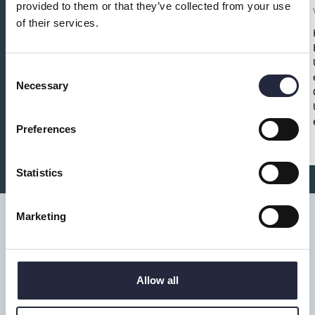
provided to them or that they’ve collected from your use
ett proffs
of their services.
Fritid och föreningar
Save the date!
Ta hand om klubban – spela
som ett proffs!
Torsdag 30 oktober
13.30–
Consent
15.30
Fritidsbanken Visby
Gratis •
Lätt fika
Necessary
Selection
•
Alla välkomna
Preferences
Statistics
Marketing
Tillgänglighet
Allow all
Turistbyrå