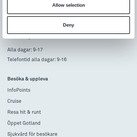
Allow selection
Donnerska huset
Donners plats 1, Visby
Deny
0498-20 17 00
info@gotland.se
Alla dagar: 9-17
Telefontid alla dagar: 9-16
Besöka & uppleva
InfoPoints
Cruise
Resa hit & runt
Öppet Gotland
Sjukvård för besökare