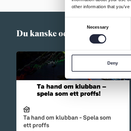
other information that you’ve
Consent
Necessary
Selection
Du kanske också är intressera
Deny
Ta hand om klubban - Spela som
ett proffs