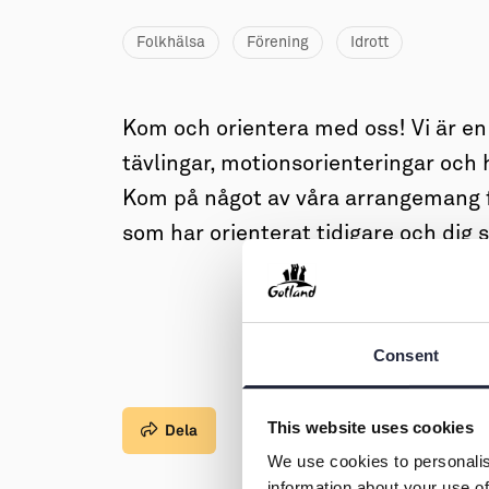
→ Tonårsliv
Folkhälsa
Förening
Idrott
Barn & Familj
Kom och orientera med oss! Vi är en
tävlingar, motionsorienteringar och 
Kom på något av våra arrangemang f
som har orienterat tidigare och dig 
Consent
This website uses cookies
Dela
We use cookies to personalis
information about your use of