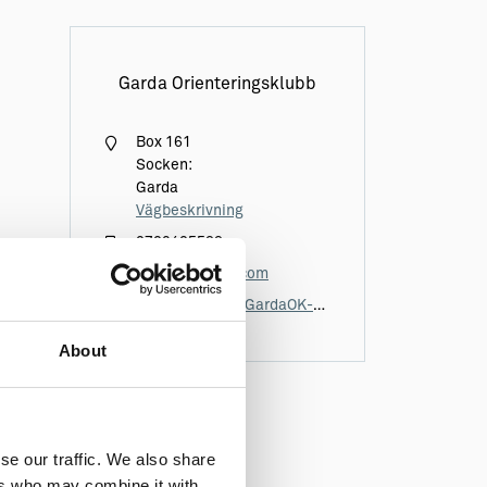
Garda Orienteringsklubb
Box 161
Socken:
Garda
Vägbeskrivning
0702405588
plusse@gmail.com
idrottonline.se/GardaOK-Orientering/
About
se our traffic. We also share
ers who may combine it with