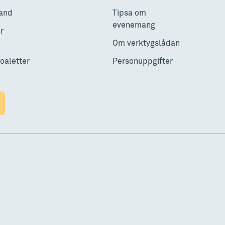
and
Tipsa om
evenemang
r
Om verktygslådan
toaletter
Personuppgifter