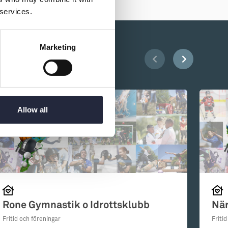
 services.
Marketing
Allow all
Rone Gymnastik o Idrottsklubb
När
Fritid och föreningar
Friti