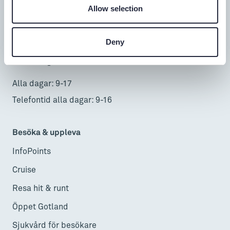
Allow selection
Donnerska huset
Donners plats 1, Visby
Deny
0498-20 17 00
info@gotland.se
Alla dagar: 9-17
Telefontid alla dagar: 9-16
Besöka & uppleva
InfoPoints
Cruise
Resa hit & runt
Öppet Gotland
Sjukvård för besökare