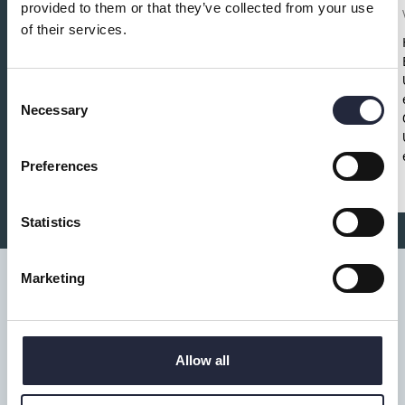
provided to them or that they’ve collected from your use
ett proffs
of their services.
Fritid och föreningar
Save the date!
Ta hand om klubban – spela
som ett proffs!
Torsdag 30 oktober
13.30–
Consent
15.30
Fritidsbanken Visby
Gratis •
Lätt fika
Necessary
Selection
•
Alla välkomna
Preferences
Statistics
Marketing
Tillgänglighet
Allow all
Turistbyrå