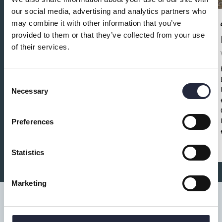
our social media, advertising and analytics partners who
may combine it with other information that you’ve
provided to them or that they’ve collected from your use
Ta hand om klubban - Spela som
of their services.
ett proffs
Fritid och föreningar
Consent
Save the date!
Ta hand om klubban – spela
Necessary
Selection
som ett proffs!
Torsdag 30 oktober
13.30–
15.30
Fritidsbanken Visby
Gratis •
Lätt fika
•
Alla välkomna
Preferences
Statistics
Marketing