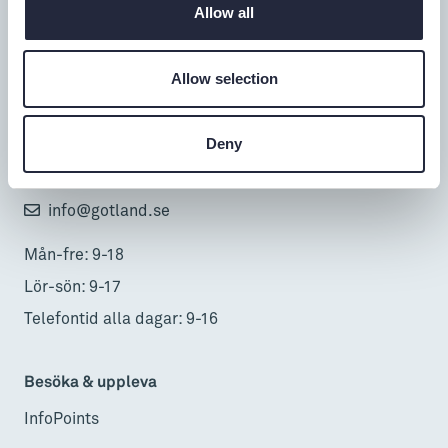
Allow all
Tillgänglighet
Allow selection
Turistbyrå
Donnerska huset
Deny
Donners plats 1, Visby
0498-20 17 00
info@gotland.se
Mån-fre: 9-18
Lör-sön: 9-17
Telefontid alla dagar: 9-16
Besöka & uppleva
InfoPoints