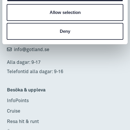
Turistbyrå
Allow selection
Donnerska huset
Donners plats 1, Visby
Deny
0498-20 17 00
info@gotland.se
Alla dagar: 9-17
Telefontid alla dagar: 9-16
Besöka & uppleva
InfoPoints
Cruise
Resa hit & runt