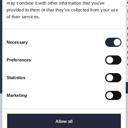
may combine it with other information that you’ve
provided to them or that they’ve collected from your use
Ta hand om klubban - Spela som
of their services.
ett proffs
Fritid och föreningar
Save the date!
Ta hand om klubban – spela
Consent
Necessary
som ett proffs!
Torsdag 30 oktober
13.30–
Selection
15.30
Fritidsbanken Visby
Gratis •
Lätt fika
•
Alla välkomna
Preferences
Statistics
Marketing
Allow all
Tillgänglighet