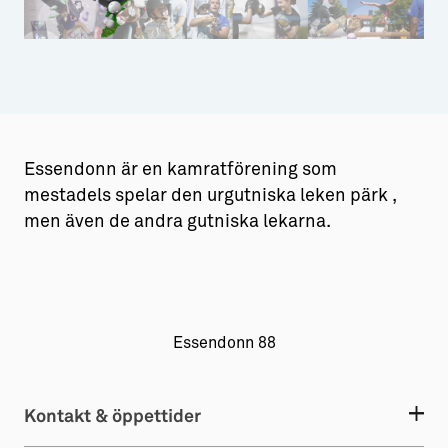
Aktiviteter
→ Gutamål och gotländska
Sustainable Plejs
Allt om bostad
Folkhälsa
Förening
Idrott
Möten & kongresser
→ Hyra bostad
Hansestaden världsarv
→ Köpa bostad
Essendonn är en kamratförening som
Gotlands kulturarv
→ Bygga hus
mestadels spelar den urgutniska leken pärk ,
men även de andra gutniska lekarna.
Almedalsveckan
Allt om livet på Ön
Medeltidsveckan
→ Fritidsliv
Visby Centrum
→ Föreningsliv
Essendonn 88
→ Idrottsliv
→ Tonårsliv
Kontakt & öppettider
Barn & Familj