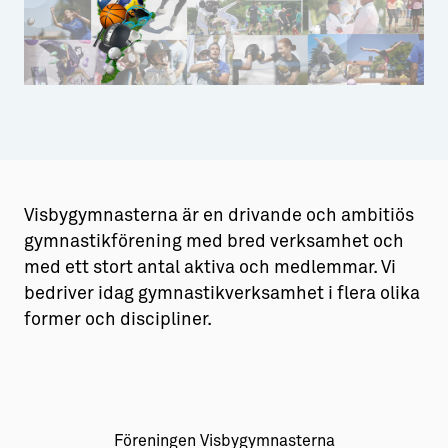
Aktiviteter
→ Gutamål och gotländska
Sustainable Plejs
Allt om bostad
Möten & kongresser
→ Hyra bostad
Folkhälsa
Förening
Hälsa
Idrott
Hansestaden världsarv
→ Köpa bostad
Gotlands kulturarv
→ Bygga hus
Visbygymnasterna är en drivande och ambitiös
Almedalsveckan
Allt om livet på Ön
gymnastikförening med bred verksamhet och
med ett stort antal aktiva och medlemmar. Vi
Medeltidsveckan
→ Fritidsliv
bedriver idag gymnastikverksamhet i flera olika
Visby Centrum
→ Föreningsliv
former och discipliner.
→ Idrottsliv
→ Tonårsliv
Barn & Familj
Föreningen Visbygymnasterna