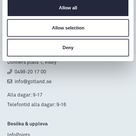
Allow all
Tillgänglighet
Allow selection
Turistbyrå
Deny
Donnerska huset
Donners plats 1, Visby
0498-20 17 00
info@gotland.se
Alla dagar: 9-17
Telefontid alla dagar: 9-16
Besöka & uppleva
InfoPoints