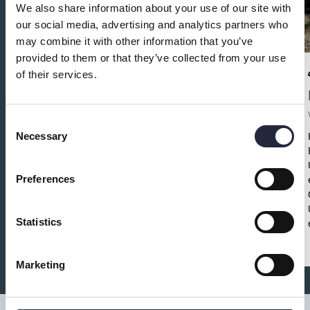
We also share information about your use of our site with
our social media, advertising and analytics partners who
may combine it with other information that you’ve
provided to them or that they’ve collected from your use
of their services.
Ta hand om klubban - Spela som
ett proffs
Consent
Fritid och föreningar
Necessary
Selection
Save the date!
Ta hand om klubban – spela
som ett proffs!
Torsdag 30 oktober
13.30–
Preferences
15.30
Fritidsbanken Visby
Gratis •
Lätt fika
•
Alla välkomna
Statistics
Marketing