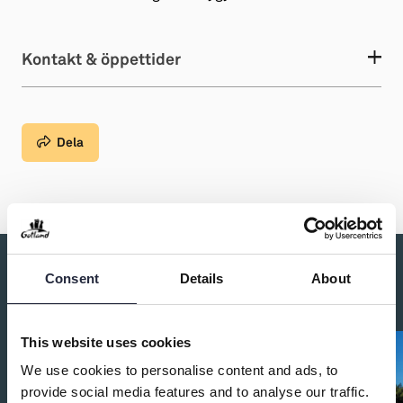
Kontakt & öppettider
Dela
Consent
Details
About
Du kanske också är intresserad av:
This website uses cookies
We use cookies to personalise content and ads, to
provide social media features and to analyse our traffic.